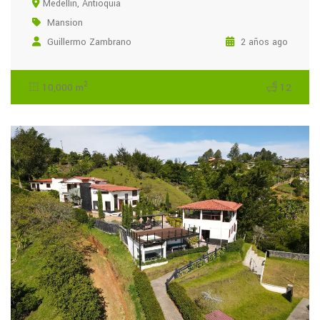
Medellín, Antioquia
Mansion
Guillermo Zambrano
2 años ago
2
10,000 m
12