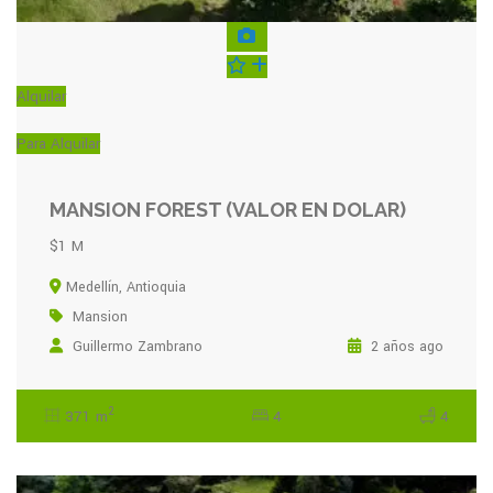
Alquilar
Para Alquilar
MANSION FOREST (VALOR EN DOLAR)
$1 M
Medellín, Antioquia
Mansion
Guillermo Zambrano
2 años ago
2
371 m
4
4